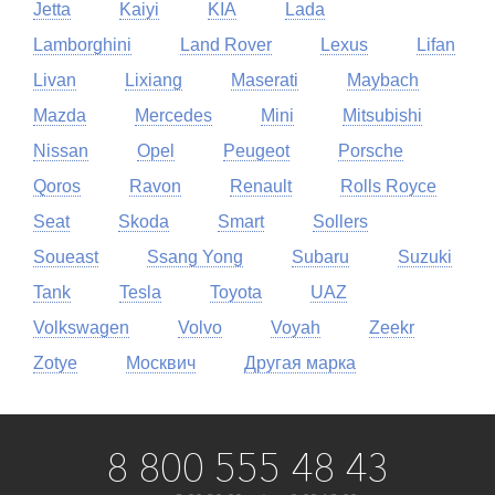
Jetta
Kaiyi
KIA
Lada
Lamborghini
Land Rover
Lexus
Lifan
Livan
Lixiang
Maserati
Maybach
Mazda
Mercedes
Mini
Mitsubishi
Nissan
Opel
Peugeot
Porsche
Qoros
Ravon
Renault
Rolls Royce
Seat
Skoda
Smart
Sollers
Soueast
Ssang Yong
Subaru
Suzuki
Tank
Tesla
Toyota
UAZ
Volkswagen
Volvo
Voyah
Zeekr
Zotye
Москвич
Другая марка
8 800 555 48 43