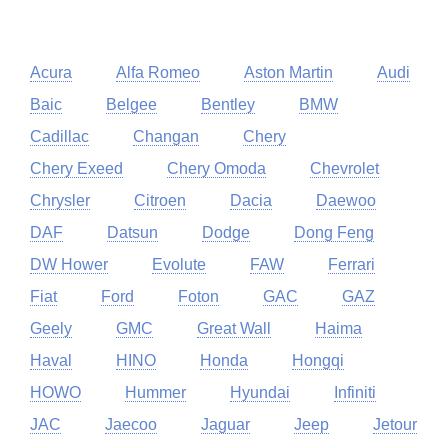
Acura
Alfa Romeo
Aston Martin
Audi
Baic
Belgee
Bentley
BMW
Cadillac
Changan
Chery
Chery Exeed
Chery Omoda
Chevrolet
Chrysler
Citroen
Dacia
Daewoo
DAF
Datsun
Dodge
Dong Feng
DW Hower
Evolute
FAW
Ferrari
Fiat
Ford
Foton
GAC
GAZ
Geely
GMC
Great Wall
Haima
Haval
HINO
Honda
Hongqi
HOWO
Hummer
Hyundai
Infiniti
JAC
Jaecoo
Jaguar
Jeep
Jetour