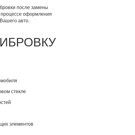
бровки после замены
в процессе оформления
Вашего авто.
ЛИБРОВКУ
омобиля
овом стекле
остей
ущих элементов