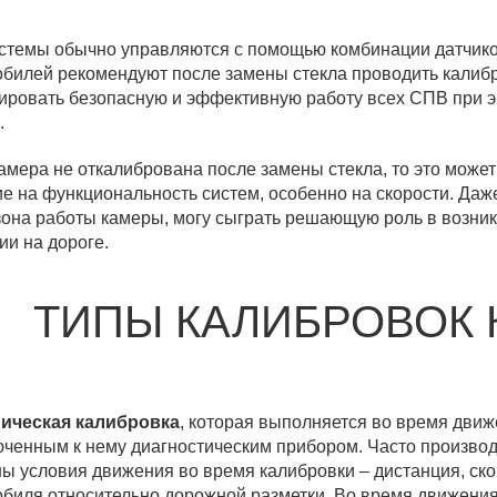
стемы обычно управляются с помощью комбинации датчико
билей рекомендуют после замены стекла проводить калибр
ировать безопасную и эффективную работу всех СПВ при 
.
амера не откалибрована после замены стекла, то это может
е на функциональность систем, особенно на скорости. Да
она работы камеры, могу сыграть решающую роль в возни
ии на дороге.
ТИПЫ КАЛИБРОВОК 
ическая калибровка
, которая выполняется во время дви
ченным к нему диагностическим прибором. Часто произво
ы условия движения во время калибровки – дистанция, ск
биля относительно дорожной разметки. Во время движени