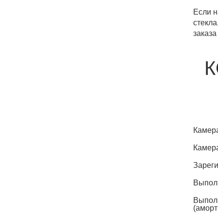
Если н
стекла
заказа
К
Камера
Камера
Зареги
Выполн
Выполн
(аморт