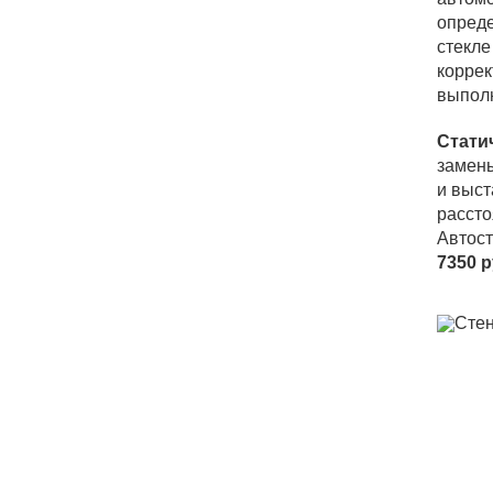
опреде
стекле
коррек
выпол
Стати
замены
и выст
рассто
Автост
7350 