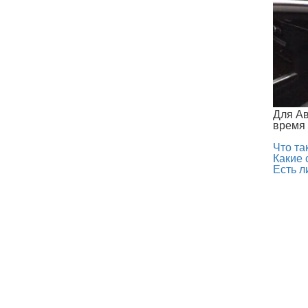
Для Ав
время 
Что т
Какие
Есть 