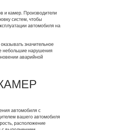
в и камер. Производители
овку систем, чтобы
эксплуатации автомобиля на
 оказывать значительное
же небольшие нарушения
кновении аварийной
КАМЕР
жения автомобиля с
дителем вашего автомобиля
орость, расположение
я с выполнением