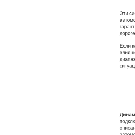
Эти си
автомо
гарант
дороге
Если к
влияни
диапаз
ситуац
Динам
подклю
описан
автомо