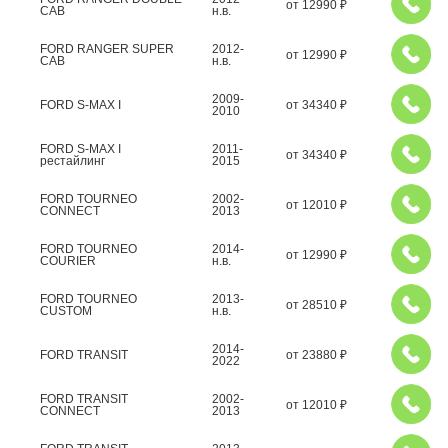
от
12990
₽
CAB
н.в.
FORD RANGER SUPER
2012-
от
12990
₽
CAB
н.в.
2009-
FORD S-MAX I
от
34340
₽
2010
FORD S-MAX I
2011-
от
34340
₽
рестайлинг
2015
FORD TOURNEO
2002-
от
12010
₽
CONNECT
2013
FORD TOURNEO
2014-
от
12990
₽
COURIER
н.в.
FORD TOURNEO
2013-
от
28510
₽
CUSTOM
н.в.
2014-
FORD TRANSIT
от
23880
₽
2022
FORD TRANSIT
2002-
от
12010
₽
CONNECT
2013