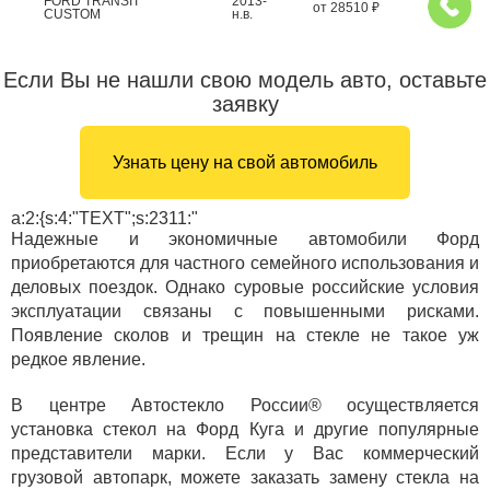
FORD TRANSIT
2013-
от
28510
₽
CUSTOM
н.в.
Если Вы не нашли свою модель авто, оставьте
заявку
Узнать цену на свой автомобиль
a:2:{s:4:"TEXT";s:2311:"
Надежные и экономичные автомобили Форд
приобретаются для частного семейного использования и
деловых поездок. Однако суровые российские условия
эксплуатации связаны с повышенными рисками.
Появление сколов и трещин на стекле не такое уж
редкое явление.
В центре Автостекло России® осуществляется
установка стекол на Форд Куга и другие популярные
представители марки. Если у Вас коммерческий
грузовой автопарк, можете заказать замену стекла на