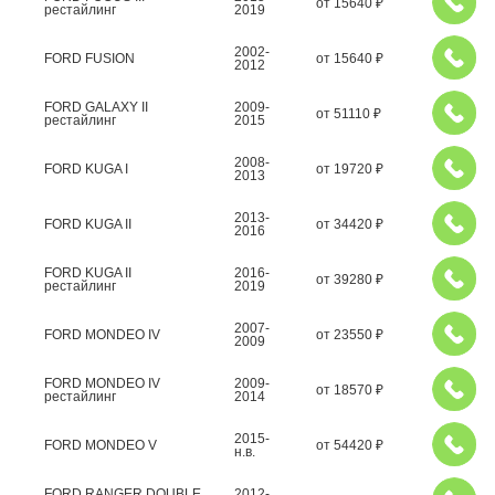
от
15640
₽
рестайлинг
2019
2002-
FORD FUSION
от
15640
₽
2012
FORD GALAXY II
2009-
от
51110
₽
рестайлинг
2015
2008-
FORD KUGA I
от
19720
₽
2013
2013-
FORD KUGA II
от
34420
₽
2016
FORD KUGA II
2016-
от
39280
₽
рестайлинг
2019
2007-
FORD MONDEO IV
от
23550
₽
2009
FORD MONDEO IV
2009-
от
18570
₽
рестайлинг
2014
2015-
FORD MONDEO V
от
54420
₽
н.в.
FORD RANGER DOUBLE
2012-