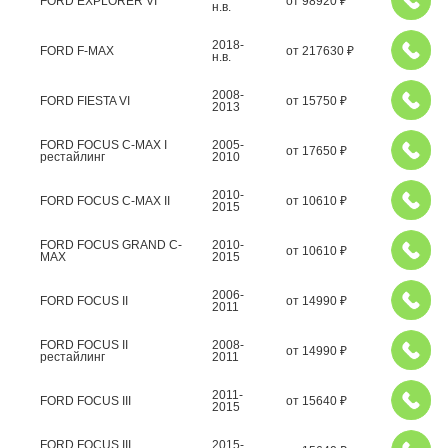
FORD EXPLORER VI
от
98920
₽
н.в.
2018-
FORD F-MAX
от
217630
₽
н.в.
2008-
FORD FIESTA VI
от
15750
₽
2013
FORD FOCUS C-MAX I
2005-
от
17650
₽
рестайлинг
2010
2010-
FORD FOCUS C-MAX II
от
10610
₽
2015
FORD FOCUS GRAND C-
2010-
от
10610
₽
MAX
2015
2006-
FORD FOCUS II
от
14990
₽
2011
FORD FOCUS II
2008-
от
14990
₽
рестайлинг
2011
2011-
FORD FOCUS III
от
15640
₽
2015
FORD FOCUS III
2015-