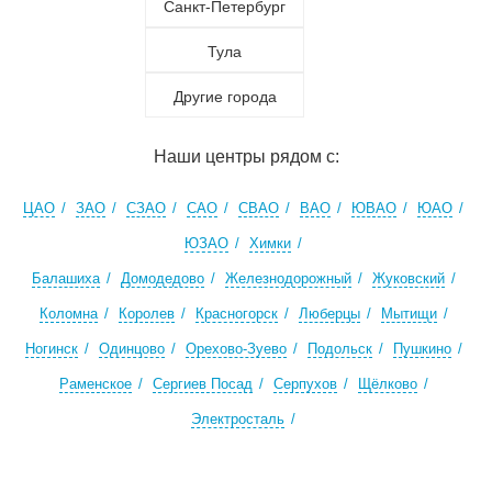
Санкт-Петербург
Тула
Другие города
Наши центры рядом с:
ЦАО
ЗАО
СЗАО
САО
СВАО
ВАО
ЮВАО
ЮАО
ЮЗАО
Химки
Балашиха
Домодедово
Железнодорожный
Жуковский
Коломна
Королев
Красногорск
Люберцы
Мытищи
Ногинск
Одинцово
Орехово-Зуево
Подольск
Пушкино
Раменское
Сергиев Посад
Серпухов
Щёлково
Электросталь