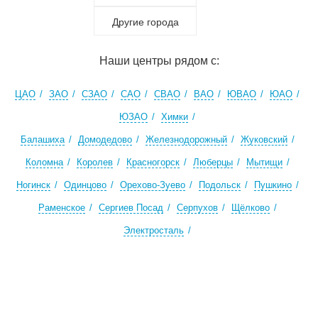
Другие города
Наши центры рядом с:
ЦАО
ЗАО
СЗАО
САО
СВАО
ВАО
ЮВАО
ЮАО
ЮЗАО
Химки
Балашиха
Домодедово
Железнодорожный
Жуковский
Коломна
Королев
Красногорск
Люберцы
Мытищи
Ногинск
Одинцово
Орехово-Зуево
Подольск
Пушкино
Раменское
Сергиев Посад
Серпухов
Щёлково
Электросталь