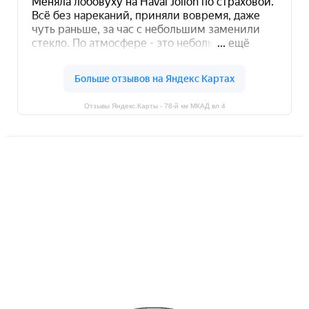
Отзывы Яндекс.Карты - 78-й км МКАД вл 4