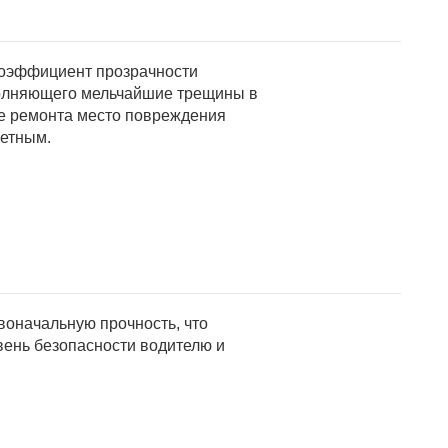
оэффициент прозрачности
полняющего мельчайшие трещины в
ле ремонта место повреждения
метным.
оначальную прочность, что
ень безопасности водителю и