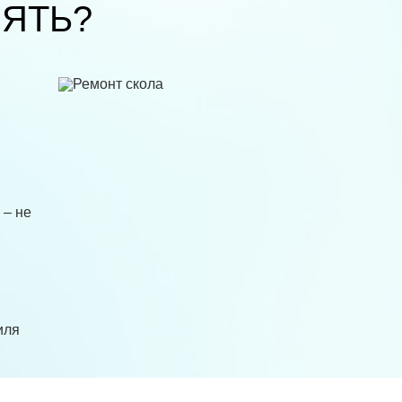
ЯТЬ?
 – не
иля