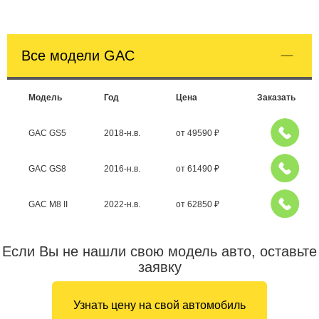
Все модели GAC
Модель
Год
Цена
Заказать
GAC GS5
2018-н.в.
от
49590
₽
GAC GS8
2016-н.в.
от
61490
₽
GAC M8 II
2022-н.в.
от
62850
₽
Если Вы не нашли свою модель авто, оставьте
заявку
Узнать цену на свой автомобиль