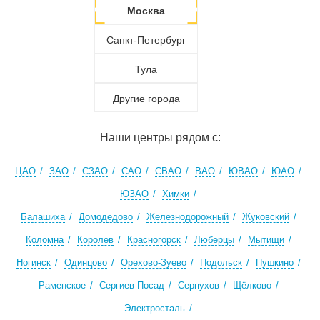
Москва
Санкт-Петербург
Тула
Другие города
Наши центры рядом с:
ЦАО
ЗАО
СЗАО
САО
СВАО
ВАО
ЮВАО
ЮАО
ЮЗАО
Химки
Балашиха
Домодедово
Железнодорожный
Жуковский
Коломна
Королев
Красногорск
Люберцы
Мытищи
Ногинск
Одинцово
Орехово-Зуево
Подольск
Пушкино
Раменское
Сергиев Посад
Серпухов
Щёлково
Электросталь