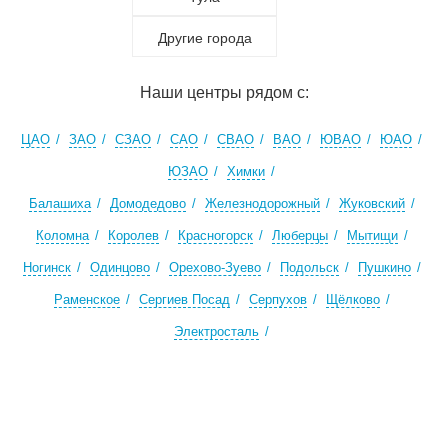
Другие города
Наши центры рядом с:
ЦАО
ЗАО
СЗАО
САО
СВАО
ВАО
ЮВАО
ЮАО
ЮЗАО
Химки
Балашиха
Домодедово
Железнодорожный
Жуковский
Коломна
Королев
Красногорск
Люберцы
Мытищи
Ногинск
Одинцово
Орехово-Зуево
Подольск
Пушкино
Раменское
Сергиев Посад
Серпухов
Щёлково
Электросталь