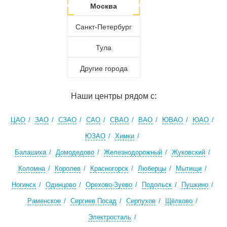
Москва
Санкт-Петербург
Тула
Другие города
Наши центры рядом с:
ЦАО
ЗАО
СЗАО
САО
СВАО
ВАО
ЮВАО
ЮАО
ЮЗАО
Химки
Балашиха
Домодедово
Железнодорожный
Жуковский
Коломна
Королев
Красногорск
Люберцы
Мытищи
Ногинск
Одинцово
Орехово-Зуево
Подольск
Пушкино
Раменское
Сергиев Посад
Серпухов
Щёлково
Электросталь