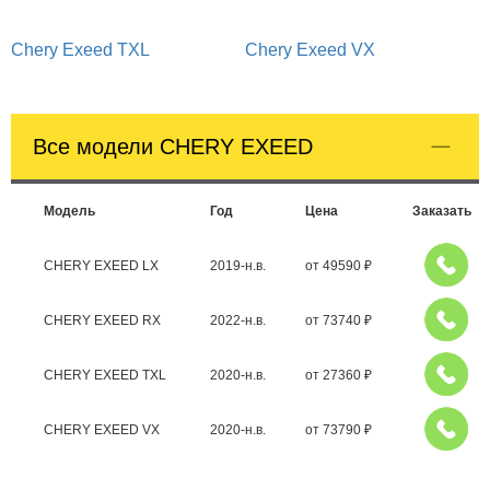
Chery Exeed TXL
Chery Exeed VX
Все модели CHERY EXEED
Модель
Год
Цена
Заказать
CHERY EXEED LX
2019-н.в.
от
49590
₽
CHERY EXEED RX
2022-н.в.
от
73740
₽
CHERY EXEED TXL
2020-н.в.
от
27360
₽
CHERY EXEED VX
2020-н.в.
от
73790
₽