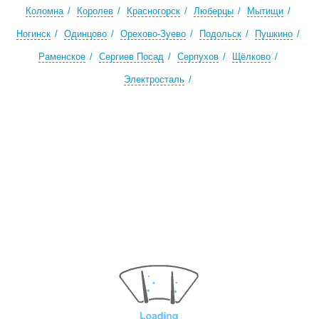
Коломна
Королев
Красногорск
Люберцы
Мытищи
Ногинск
Одинцово
Орехово-Зуево
Подольск
Пушкино
Раменское
Сергиев Посад
Серпухов
Щёлково
Электросталь