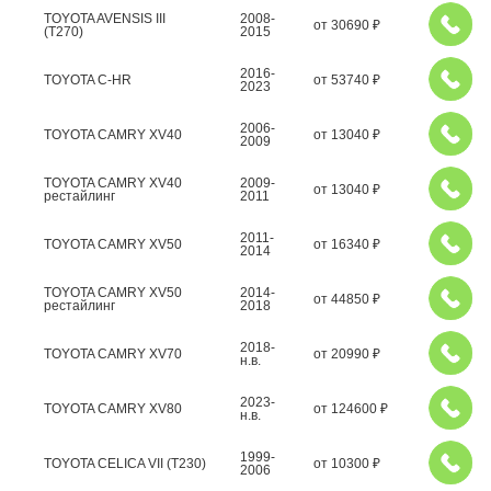
TOYOTA AVENSIS III
2008-
от
30690
₽
(T270)
2015
2016-
TOYOTA C-HR
от
53740
₽
2023
2006-
TOYOTA CAMRY XV40
от
13040
₽
2009
TOYOTA CAMRY XV40
2009-
от
13040
₽
рестайлинг
2011
2011-
TOYOTA CAMRY XV50
от
16340
₽
2014
TOYOTA CAMRY XV50
2014-
от
44850
₽
рестайлинг
2018
2018-
TOYOTA CAMRY XV70
от
20990
₽
н.в.
2023-
TOYOTA CAMRY XV80
от
124600
₽
н.в.
1999-
TOYOTA CELICA VII (T230)
от
10300
₽
2006