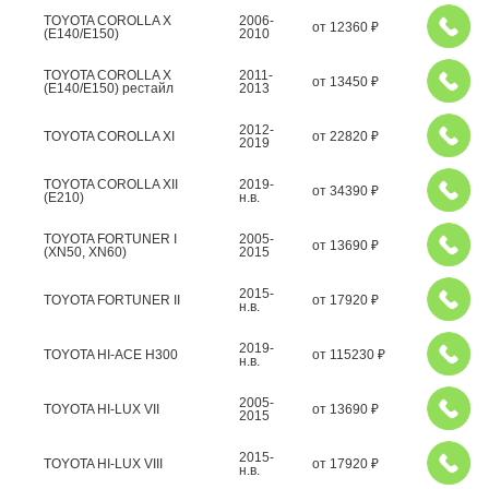
TOYOTA COROLLA X
2006-
от
12360
₽
(E140/E150)
2010
TOYOTA COROLLA X
2011-
от
13450
₽
(E140/E150) рестайл
2013
2012-
TOYOTA COROLLA XI
от
22820
₽
2019
TOYOTA COROLLA XII
2019-
от
34390
₽
(E210)
н.в.
TOYOTA FORTUNER I
2005-
от
13690
₽
(XN50, XN60)
2015
2015-
TOYOTA FORTUNER II
от
17920
₽
н.в.
2019-
TOYOTA HI-ACE H300
от
115230
₽
н.в.
2005-
TOYOTA HI-LUX VII
от
13690
₽
2015
2015-
TOYOTA HI-LUX VIII
от
17920
₽
н.в.