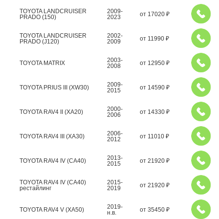
TOYOTA LANDCRUISER
2009-
от
17020
₽
PRADO (150)
2023
TOYOTA LANDCRUISER
2002-
от
11990
₽
PRADO (J120)
2009
2003-
TOYOTA MATRIX
от
12950
₽
2008
2009-
TOYOTA PRIUS III (XW30)
от
14590
₽
2015
2000-
TOYOTA RAV4 II (XA20)
от
14330
₽
2006
2006-
TOYOTA RAV4 III (XA30)
от
11010
₽
2012
2013-
TOYOTA RAV4 IV (CA40)
от
21920
₽
2015
TOYOTA RAV4 IV (CA40)
2015-
от
21920
₽
рестайлинг
2019
2019-
TOYOTA RAV4 V (XA50)
от
35450
₽
н.в.