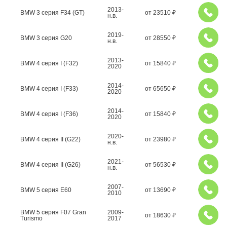
2013-
BMW 3 серия F34 (GT)
от
23510
₽
н.в.
2019-
BMW 3 серия G20
от
28550
₽
н.в.
2013-
BMW 4 серия I (F32)
от
15840
₽
2020
2014-
BMW 4 серия I (F33)
от
65650
₽
2020
2014-
BMW 4 серия I (F36)
от
15840
₽
2020
2020-
BMW 4 серия II (G22)
от
23980
₽
н.в.
2021-
BMW 4 серия II (G26)
от
56530
₽
н.в.
2007-
BMW 5 серия E60
от
13690
₽
2010
BMW 5 серия F07 Gran
2009-
от
18630
₽
Turismo
2017