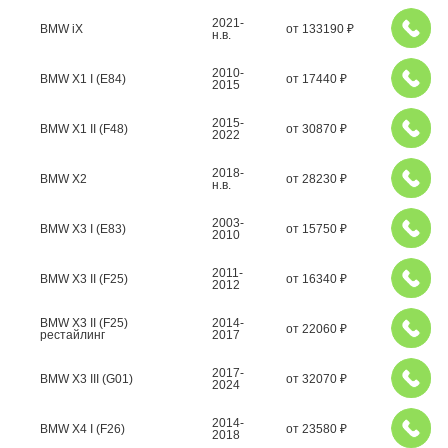
2021-
BMW iX
от
133190
₽
н.в.
2010-
BMW X1 I (E84)
от
17440
₽
2015
2015-
BMW X1 II (F48)
от
30870
₽
2022
2018-
BMW X2
от
28230
₽
н.в.
2003-
BMW X3 I (E83)
от
15750
₽
2010
2011-
BMW X3 II (F25)
от
16340
₽
2012
BMW X3 II (F25)
2014-
от
22060
₽
рестайлинг
2017
2017-
BMW X3 III (G01)
от
32070
₽
2024
2014-
BMW X4 I (F26)
от
23580
₽
2018