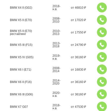
2018-
BMW X4 II (G02)
от
46810
₽
н.в.
2008-
BMW X5 II (E70)
от
17020
₽
2010
BMW X5 II (E70)
2010-
от
17550
₽
рестайлинг
2013
2013-
BMW X5 III (F15)
от
24790
₽
2018
2019-
BMW X5 IV (G05)
от
36160
₽
н.в.
2008-
BMW X6 I (E71)
от
16830
₽
2014
2014-
BMW X6 II (F16)
от
36160
₽
2020
2020-
BMW X6 III (G06)
от
36160
₽
н.в.
2018-
BMW X7 G07
от
47530
₽
н.в.