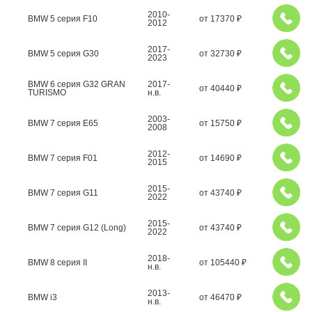
2010-
BMW 5 серия F10
от
17370
₽
2012
2017-
BMW 5 серия G30
от
32730
₽
2023
BMW 6 серия G32 GRAN
2017-
от
40440
₽
TURISMO
н.в.
2003-
BMW 7 серия E65
от
15750
₽
2008
2012-
BMW 7 серия F01
от
14690
₽
2015
2015-
BMW 7 серия G11
от
43740
₽
2022
2015-
BMW 7 серия G12 (Long)
от
43740
₽
2022
2018-
BMW 8 серия II
от
105440
₽
н.в.
2013-
BMW i3
от
46470
₽
н.в.