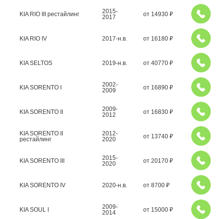
2015-
KIA RIO III рестайлинг
от
14930
₽
2017
KIA RIO IV
2017-н.в.
от
16180
₽
KIA SELTOS
2019-н.в.
от
40770
₽
2002-
KIA SORENTO I
от
16890
₽
2009
2009-
KIA SORENTO II
от
16830
₽
2012
KIA SORENTO II
2012-
от
13740
₽
рестайлинг
2020
2015-
KIA SORENTO III
от
20170
₽
2020
KIA SORENTO IV
2020-н.в.
от
8700
₽
2009-
KIA SOUL I
от
15000
₽
2014