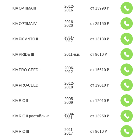
2012-
KIA OPTIMA III
от
13990
₽
2016
2016-
KIA OPTIMA IV
от
25150
₽
2020
2011-
KIA PICANTO II
от
13130
₽
2017
KIA PRIDE III
2011-н.в.
от
8610
₽
2006-
KIA PRO-CEED I
от
15610
₽
2012
2012-
KIA PRO-CEED II
от
19010
₽
2018
2005-
KIA RIO II
от
12010
₽
2009
2009-
KIA RIO II рестайлинг
от
13950
₽
2011
2011-
KIA RIO III
от
8610
₽
2017