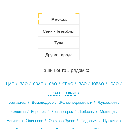
Москва
Санкт-Петербург
Тула
Другие города
Наши центры рядом с:
ЦАО
ЗАО
СЗАО
САО
СВАО
ВАО
ЮВАО
ЮАО
ЮЗАО
Химки
Балашиха
Домодедово
Железнодорожный
Жуковский
Коломна
Королев
Красногорск
Люберцы
Мытищи
Ногинск
Одинцово
Орехово-Зуево
Подольск
Пушкино