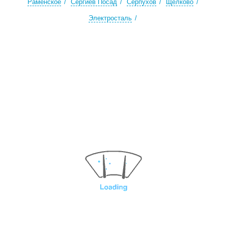
Раменское
Сергиев Посад
Серпухов
Щёлково
Электросталь