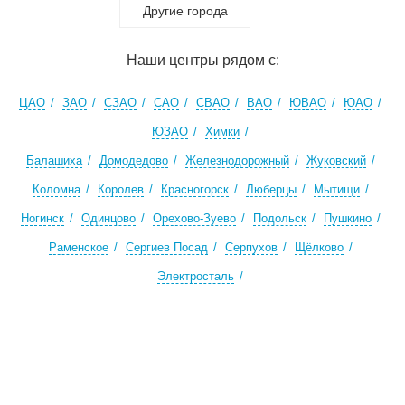
Другие города
Наши центры рядом с:
ЦАО
ЗАО
СЗАО
САО
СВАО
ВАО
ЮВАО
ЮАО
ЮЗАО
Химки
Балашиха
Домодедово
Железнодорожный
Жуковский
Коломна
Королев
Красногорск
Люберцы
Мытищи
Ногинск
Одинцово
Орехово-Зуево
Подольск
Пушкино
Раменское
Сергиев Посад
Серпухов
Щёлково
Электросталь