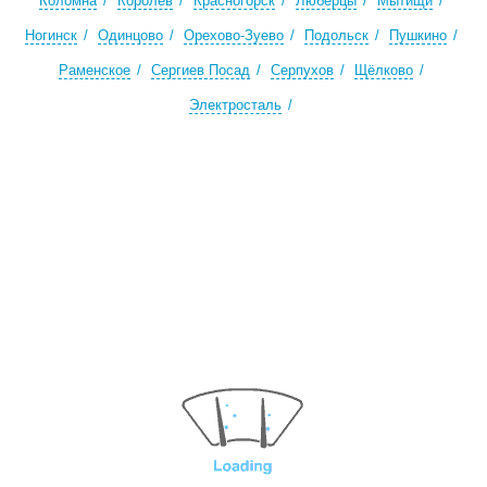
Коломна
Королев
Красногорск
Люберцы
Мытищи
Ногинск
Одинцово
Орехово-Зуево
Подольск
Пушкино
Раменское
Сергиев Посад
Серпухов
Щёлково
Электросталь