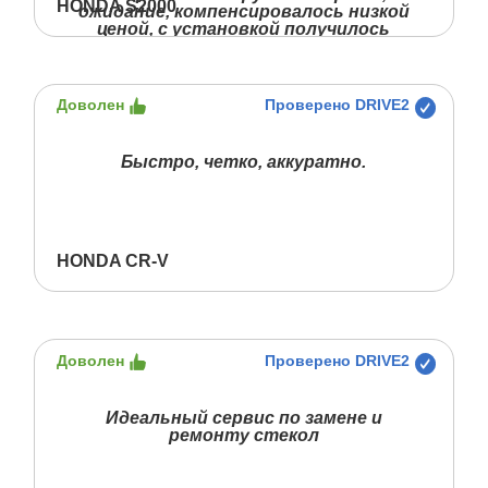
HONDA S2000
ожидание, компенсировалось низкой
ценой, с установкой получилось
дешевле, чем цена стекла в других
местах. Работой парней доволен
полностью, отвечали на мои
глупые вопросы и все объяснили.
Доволен
Проверено DRIVE2
Быстро, четко, аккуратно.
HONDA CR-V
Доволен
Проверено DRIVE2
Идеальный сервис по замене и
ремонту стекол