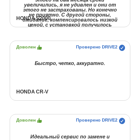
увеличились, я не удивлен и они от
этого не застрахованы. Но конечно
не приятно. С другой стороны,
HONDA S2000
ожидание, компенсировалось низкой
ценой, с установкой получилось
дешевле, чем цена стекла в других
местах. Работой парней доволен
полностью, отвечали на мои
глупые вопросы и все объяснили.
Доволен
Проверено DRIVE2
Быстро, четко, аккуратно.
HONDA CR-V
Доволен
Проверено DRIVE2
Идеальный сервис по замене и