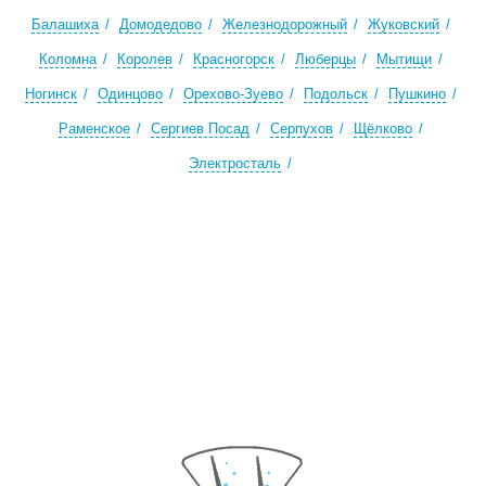
Балашиха
Домодедово
Железнодорожный
Жуковский
Коломна
Королев
Красногорск
Люберцы
Мытищи
Ногинск
Одинцово
Орехово-Зуево
Подольск
Пушкино
Раменское
Сергиев Посад
Серпухов
Щёлково
Электросталь