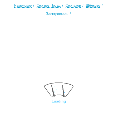
Раменское
Сергиев Посад
Серпухов
Щёлково
Электросталь