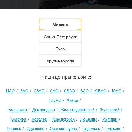
Москва
Санкт-Петербург
Тула
Другие города
Наши центры рядом с:
ЦАО
ЗАО
СЗАО
САО
СВАО
ВАО
ЮВАО
ЮАО
ЮЗАО
Химки
Балашиха
Домодедово
Железнодорожный
Жуковский
Коломна
Королев
Красногорск
Люберцы
Мытищи
Ногинск
Одинцово
Орехово-Зуево
Подольск
Пушкино