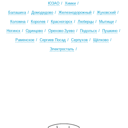
ЮЗАО
Химки
Балашиха
Домодедово
Железнодорожный
Жуковский
Коломна
Королев
Красногорск
Люберцы
Мытищи
Ногинск
Одинцово
Орехово-Зуево
Подольск
Пушкино
Раменское
Сергиев Посад
Серпухов
Щёлково
Электросталь