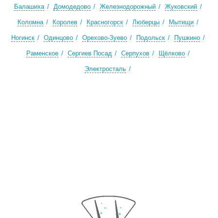
Балашиха
Домодедово
Железнодорожный
Жуковский
Коломна
Королев
Красногорск
Люберцы
Мытищи
Ногинск
Одинцово
Орехово-Зуево
Подольск
Пушкино
Раменское
Сергиев Посад
Серпухов
Щёлково
Электросталь