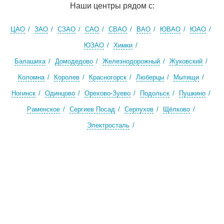
Наши центры рядом с:
ЦАО
ЗАО
СЗАО
САО
СВАО
ВАО
ЮВАО
ЮАО
ЮЗАО
Химки
Балашиха
Домодедово
Железнодорожный
Жуковский
Коломна
Королев
Красногорск
Люберцы
Мытищи
Ногинск
Одинцово
Орехово-Зуево
Подольск
Пушкино
Раменское
Сергиев Посад
Серпухов
Щёлково
Электросталь