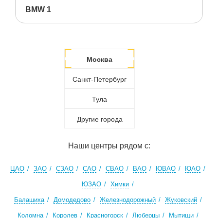
BMW 1
Москва
Санкт-Петербург
Тула
Другие города
Наши центры рядом с:
ЦАО
ЗАО
СЗАО
САО
СВАО
ВАО
ЮВАО
ЮАО
ЮЗАО
Химки
Балашиха
Домодедово
Железнодорожный
Жуковский
Коломна
Королев
Красногорск
Люберцы
Мытищи