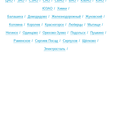
ЦАО
ЗАО
СЗАО
САО
СВАО
ВАО
ЮВАО
ЮАО
ЮЗАО
Химки
Балашиха
Домодедово
Железнодорожный
Жуковский
Коломна
Королев
Красногорск
Люберцы
Мытищи
Ногинск
Одинцово
Орехово-Зуево
Подольск
Пушкино
Раменское
Сергиев Посад
Серпухов
Щёлково
Электросталь