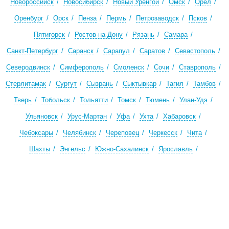
Новороссийск
Новосибирск
Новый Уренгой
Омск
Орел
Оренбург
Орск
Пенза
Пермь
Петрозаводск
Псков
Пятигорск
Ростов-на-Дону
Рязань
Самара
Санкт-Петербург
Саранск
Сарапул
Саратов
Севастополь
Северодвинск
Симферополь
Смоленск
Сочи
Ставрополь
Стерлитамак
Сургут
Сызрань
Сыктывкар
Тагил
Тамбов
Тверь
Тобольск
Тольятти
Томск
Тюмень
Улан-Удэ
Ульяновск
Урус-Мартан
Уфа
Ухта
Хабаровск
Чебоксары
Челябинск
Череповец
Черкесск
Чита
Шахты
Энгельс
Южно-Сахалинск
Ярославль