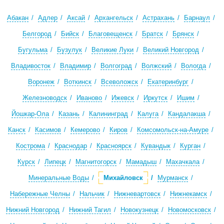
Абакан
Адлер
Аксай
Архангельск
Астрахань
Барнаул
Белгород
Бийск
Благовещенск
Братск
Брянск
Бугульма
Бузулук
Великие Луки
Великий Новгород
Владивосток
Владимир
Волгоград
Волжский
Вологда
Воронеж
Воткинск
Всеволожск
Екатеринбург
Железноводск
Иваново
Ижевск
Иркутск
Ишим
Йошкар-Ола
Казань
Калининград
Калуга
Кандалакша
Канск
Касимов
Кемерово
Киров
Комсомольск-на-Амуре
Кострома
Краснодар
Красноярск
Кувандык
Курган
Курск
Липецк
Магнитогорск
Мамадыш
Махачкала
Минеральные Воды
Михайловск
Мурманск
Набережные Челны
Нальчик
Нижневартовск
Нижнекамск
Нижний Новгород
Нижний Тагил
Новокузнецк
Новомосковск