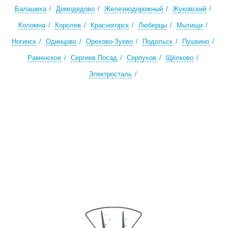
Балашиха
Домодедово
Железнодорожный
Жуковский
Коломна
Королев
Красногорск
Люберцы
Мытищи
Ногинск
Одинцово
Орехово-Зуево
Подольск
Пушкино
Раменское
Сергиев Посад
Серпухов
Щёлково
Электросталь