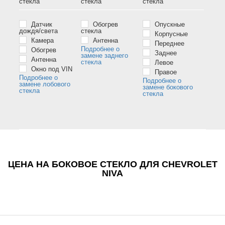
стёкла
стёкла
стёкла
Датчик
Обогрев
Опускные
дождя/света
стекла
Корпусные
Камера
Антенна
Переднее
Подробнее о
Обогрев
Заднее
замене заднего
Антенна
стекла
Левое
Окно под VIN
Правое
Подробнее о
Подробнее о
замене лобового
замене бокового
стекла
стекла
ЦЕНА НА БОКОВОЕ СТЕКЛО ДЛЯ CHEVROLET
NIVA