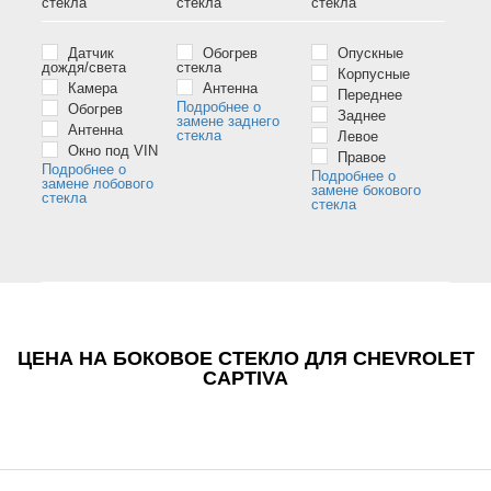
стёкла
стёкла
стёкла
Датчик
Обогрев
Опускные
дождя/света
стекла
Корпусные
Камера
Антенна
Переднее
Подробнее о
Обогрев
Заднее
замене заднего
Антенна
стекла
Левое
Окно под VIN
Правое
Подробнее о
Подробнее о
замене лобового
замене бокового
стекла
стекла
ЦЕНА НА БОКОВОЕ СТЕКЛО ДЛЯ CHEVROLET
CAPTIVA