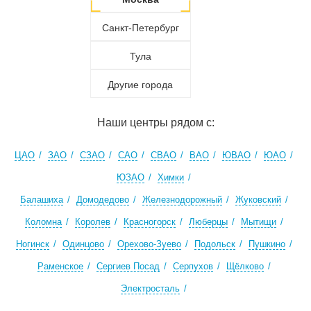
Санкт-Петербург
Тула
Другие города
Наши центры рядом с:
ЦАО
ЗАО
СЗАО
САО
СВАО
ВАО
ЮВАО
ЮАО
ЮЗАО
Химки
Балашиха
Домодедово
Железнодорожный
Жуковский
Коломна
Королев
Красногорск
Люберцы
Мытищи
Ногинск
Одинцово
Орехово-Зуево
Подольск
Пушкино
Раменское
Сергиев Посад
Серпухов
Щёлково
Электросталь