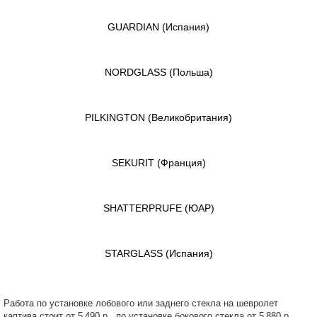
GUARDIAN
(Испания)
NORDGLASS
(Польша)
PILKINGTON
(Великобритания)
SEKURIT
(Франция)
SHATTERPRUFE
(ЮАР)
STARGLASS
(Испания)
Работа по установке лобового или заднего стекла на шевролет
каптива стоит от 5 490 р., по установке бокового стекла от 5 880 р .