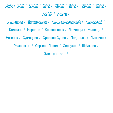
ЦАО
ЗАО
СЗАО
САО
СВАО
ВАО
ЮВАО
ЮАО
ЮЗАО
Химки
Балашиха
Домодедово
Железнодорожный
Жуковский
Коломна
Королев
Красногорск
Люберцы
Мытищи
Ногинск
Одинцово
Орехово-Зуево
Подольск
Пушкино
Раменское
Сергиев Посад
Серпухов
Щёлково
Электросталь