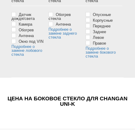
стёкла
стёкла
стёкла
Датчик
Обогрев
Опускные
дождя/света
стекла
Корпусные
Камера
Антенна
Переднее
Подробнее о
Обогрев
Заднее
замене заднего
Антенна
стекла
Левое
Окно под VIN
Правое
Подробнее о
Подробнее о
замене лобового
замене бокового
стекла
стекла
ЦЕНА НА БОКОВОЕ СТЕКЛО ДЛЯ CHANGAN
UNI-K