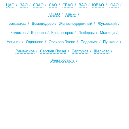
ЦАО
ЗАО
СЗАО
САО
СВАО
ВАО
ЮВАО
ЮАО
ЮЗАО
Химки
Балашиха
Домодедово
Железнодорожный
Жуковский
Коломна
Королев
Красногорск
Люберцы
Мытищи
Ногинск
Одинцово
Орехово-Зуево
Подольск
Пушкино
Раменское
Сергиев Посад
Серпухов
Щёлково
Электросталь