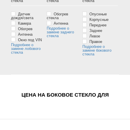
стёкла
стёкла
стёкла
Датчик
Обогрев
Опускные
дождя/света
стекла
Корпусные
Камера
Антенна
Переднее
Подробнее о
Обогрев
Заднее
замене заднего
Антенна
стекла
Левое
Окно под VIN
Правое
Подробнее о
Подробнее о
замене лобового
замене бокового
стекла
стекла
ЦЕНА НА БОКОВОЕ СТЕКЛО ДЛЯ