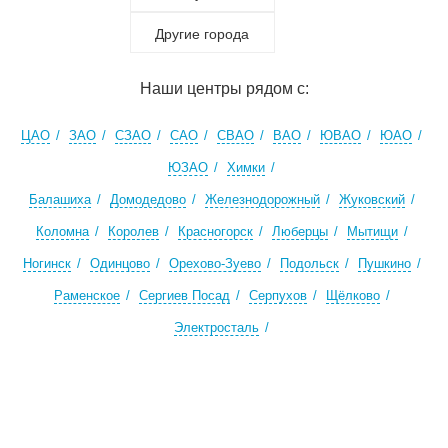
Другие города
Наши центры рядом с:
ЦАО
ЗАО
СЗАО
САО
СВАО
ВАО
ЮВАО
ЮАО
ЮЗАО
Химки
Балашиха
Домодедово
Железнодорожный
Жуковский
Коломна
Королев
Красногорск
Люберцы
Мытищи
Ногинск
Одинцово
Орехово-Зуево
Подольск
Пушкино
Раменское
Сергиев Посад
Серпухов
Щёлково
Электросталь