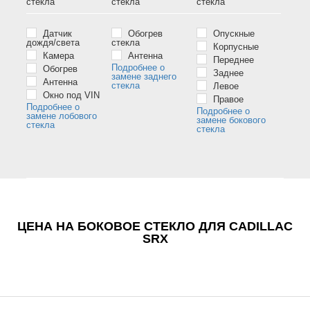
стёкла
стёкла
стёкла
Датчик
Обогрев
Опускные
дождя/света
стекла
Корпусные
Камера
Антенна
Переднее
Подробнее о
Обогрев
Заднее
замене заднего
Антенна
стекла
Левое
Окно под VIN
Правое
Подробнее о
Подробнее о
замене лобового
замене бокового
стекла
стекла
ЦЕНА НА БОКОВОЕ СТЕКЛО ДЛЯ CADILLAC
SRX