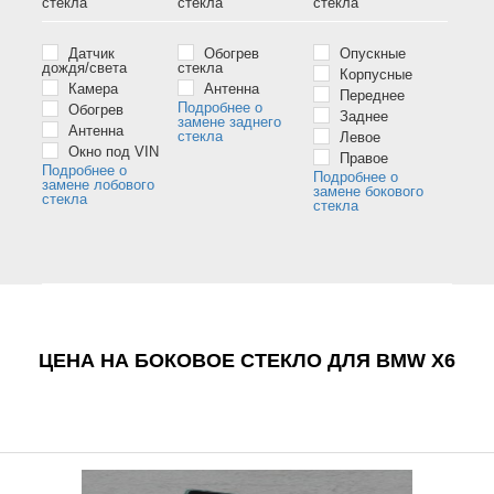
стёкла
стёкла
стёкла
Датчик
Обогрев
Опускные
дождя/света
стекла
Корпусные
Камера
Антенна
Переднее
Подробнее о
Обогрев
Заднее
замене заднего
Антенна
стекла
Левое
Окно под VIN
Правое
Подробнее о
Подробнее о
замене лобового
замене бокового
стекла
стекла
ЦЕНА НА БОКОВОЕ СТЕКЛО ДЛЯ BMW X6