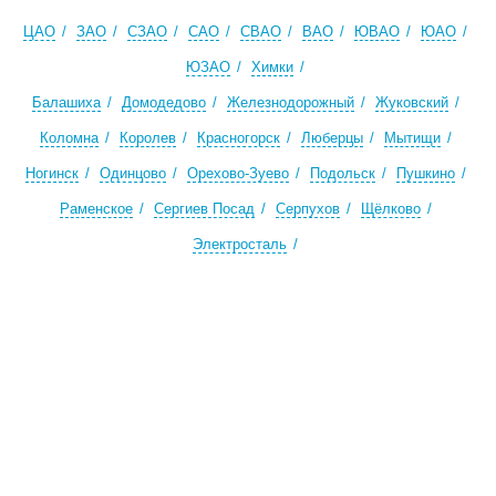
ЦАО
ЗАО
СЗАО
САО
СВАО
ВАО
ЮВАО
ЮАО
ЮЗАО
Химки
Балашиха
Домодедово
Железнодорожный
Жуковский
Коломна
Королев
Красногорск
Люберцы
Мытищи
Ногинск
Одинцово
Орехово-Зуево
Подольск
Пушкино
Раменское
Сергиев Посад
Серпухов
Щёлково
Электросталь