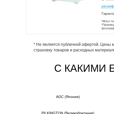
расшиф
Гарант
*Могут п
*Произво
фотограф
* Не является публичной офертой. Цены м
страховку товаров и расходных материало
С КАКИМИ 
AGC
(Япония)
PILKINGTON
(Великобритания)