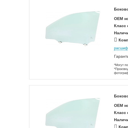
Боково
OEM н
Класс 
Налич
Комп
расшиф
Гарант
*Могут п
*Произво
фотограф
Боково
OEM н
Класс 
Налич
Комп