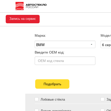
Запись на сервис
Марка:
Модел
Введите OEM код:
Подобрать
Лобовые стёкла
Зад
Датчик дождя/света
Обо