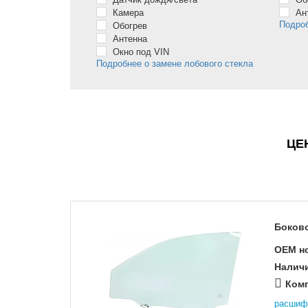
Камера
Ан
Подроб
Обогрев
Антенна
Окно под VIN
Подробнее о замене лобового стекла
ЦЕ
Боково
OEM н
Налич
Комп
расшиф