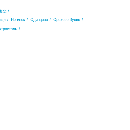
мки
ищи
Ногинск
Одинцово
Орехово-Зуево
ктросталь