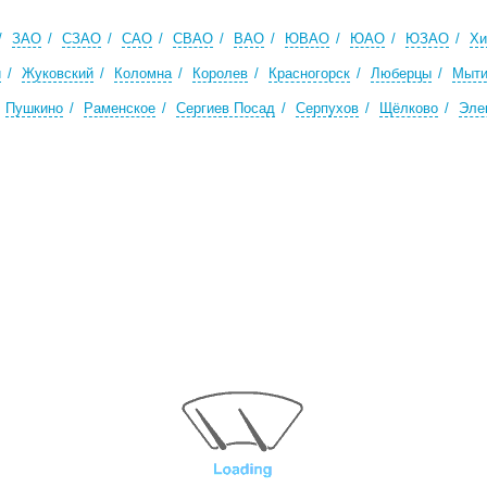
ЗАО
СЗАО
САО
СВАО
ВАО
ЮВАО
ЮАО
ЮЗАО
Хи
й
Жуковский
Коломна
Королев
Красногорск
Люберцы
Мыт
Пушкино
Раменское
Сергиев Посад
Серпухов
Щёлково
Эле