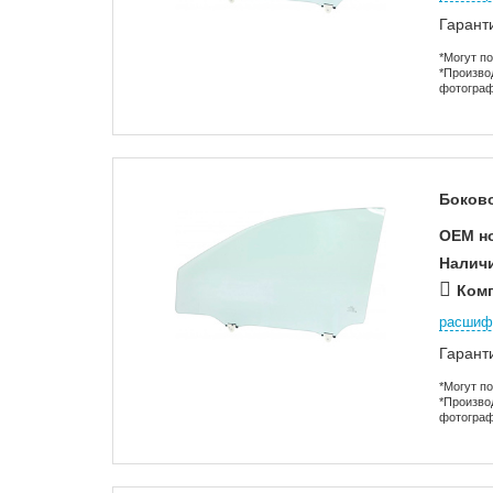
Гарант
*Могут п
*Произво
фотограф
Боково
OEM н
Налич
Комп
расшиф
Гарант
*Могут п
*Произво
фотограф