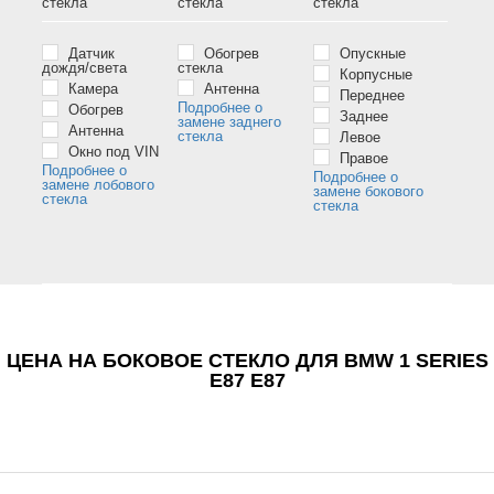
стёкла
стёкла
стёкла
Датчик
Обогрев
Опускные
дождя/света
стекла
Корпусные
Камера
Антенна
Переднее
Подробнее о
Обогрев
Заднее
замене заднего
Антенна
стекла
Левое
Окно под VIN
Правое
Подробнее о
Подробнее о
замене лобового
замене бокового
стекла
стекла
ЦЕНА НА БОКОВОЕ СТЕКЛО ДЛЯ BMW 1 SERIES
E87 E87