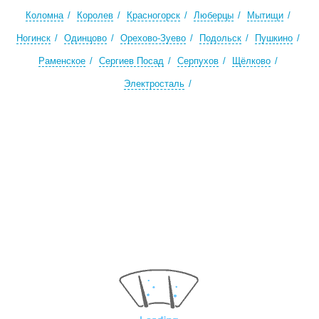
Коломна
Королев
Красногорск
Люберцы
Мытищи
Ногинск
Одинцово
Орехово-Зуево
Подольск
Пушкино
Раменское
Сергиев Посад
Серпухов
Щёлково
Электросталь