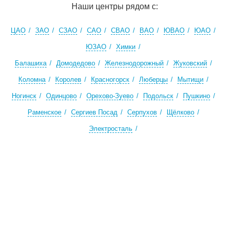
Наши центры рядом с:
ЦАО
ЗАО
СЗАО
САО
СВАО
ВАО
ЮВАО
ЮАО
ЮЗАО
Химки
Балашиха
Домодедово
Железнодорожный
Жуковский
Коломна
Королев
Красногорск
Люберцы
Мытищи
Ногинск
Одинцово
Орехово-Зуево
Подольск
Пушкино
Раменское
Сергиев Посад
Серпухов
Щёлково
Электросталь