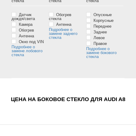
стёкла
стёкла
стёкла
Датчик
Обогрев
Опускные
дождя/света
стекла
Корпусные
Камера
Антенна
Переднее
Подробнее о
Обогрев
Заднее
замене заднего
Антенна
стекла
Левое
Окно под VIN
Правое
Подробнее о
Подробнее о
замене лобового
замене бокового
стекла
стекла
ЦЕНА НА БОКОВОЕ СТЕКЛО ДЛЯ AUDI A8