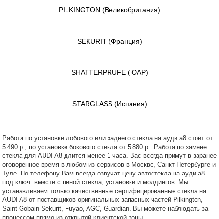
PILKINGTON
(Великобритания)
SEKURIT
(Франция)
SHATTERPRUFE
(ЮАР)
STARGLASS
(Испания)
Работа по установке лобового или заднего стекла на ауди а8 стоит от
5 490 р., по установке бокового стекла от 5 880 р . Работа по замене
стекла для AUDI A8 длится менее 1 часа. Вас всегда примут в заранее
оговоренное время в любом из сервисов в Москве, Санкт-Петербурге и
Туле. По телефону Вам всегда озвучат цену автостекла на ауди а8
под ключ: вместе с ценой стекла, установки и молдингов. Мы
устанавливаем только качественные сертифицированные стекла на
AUDI A8 от поставщиков оригинальных запасных частей Pilkington,
Saint-Gobain Sekurit, Fuyao, AGC, Guardian. Вы можете наблюдать за
процессом прямо из открытой клиентской зоны.