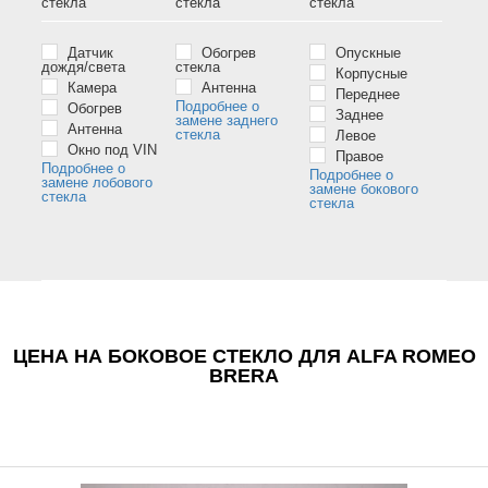
стёкла
стёкла
стёкла
Датчик
Обогрев
Опускные
дождя/света
стекла
Корпусные
Камера
Антенна
Переднее
Подробнее о
Обогрев
Заднее
замене заднего
Антенна
стекла
Левое
Окно под VIN
Правое
Подробнее о
Подробнее о
замене лобового
замене бокового
стекла
стекла
ЦЕНА НА БОКОВОЕ СТЕКЛО ДЛЯ ALFA ROMEO
BRERA