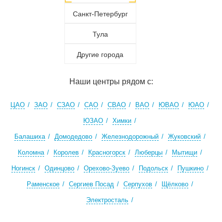
Санкт-Петербург
Тула
Другие города
Наши центры рядом с:
ЦАО
ЗАО
СЗАО
САО
СВАО
ВАО
ЮВАО
ЮАО
ЮЗАО
Химки
Балашиха
Домодедово
Железнодорожный
Жуковский
Коломна
Королев
Красногорск
Люберцы
Мытищи
Ногинск
Одинцово
Орехово-Зуево
Подольск
Пушкино
Раменское
Сергиев Посад
Серпухов
Щёлково
Электросталь