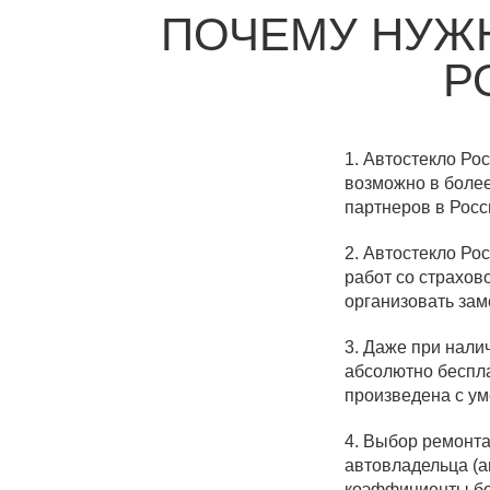
ПОЧЕМУ НУЖН
Р
1. Автостекло Р
возможно в более
партнеров в Росс
2. Автостекло Ро
работ со страхов
организовать заме
3. Даже при нал
абсолютно беспла
произведена с у
4. Выбор ремонта
автовладельца (
коэффициенты бо