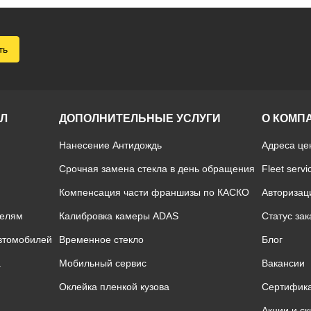
ть
ОЛ
ДОПОЛНИТЕЛЬНЫЕ УСЛУГИ
О КОМП
Нанесение Антидождь
Адреса це
Срочная замена стекла в день обращения
Fleet servi
Компенсация части франшизы по КАСКО
Авторизац
телям
Калибровка камеры ADAS
Статус зак
автомобилей
Временное стекло
Блог
а
Мобильный сервис
Вакансии
Оклейка пленкой кузова
Сертифик
Акции и ск