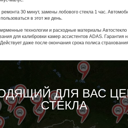
 ремонта 30 минут, замены лобового стекла 1 час. Автомо
пользоваться в этот же день.
фирменные технологии и расходные материалы Автостекло 
вания для калибровки камер ассистентов ADAS. Гарантия 
. Действует даже после окончания срока полиса страхования
ОДЯЩИЙ ДЛЯ ВАС ЦЕ
СТЕКЛА