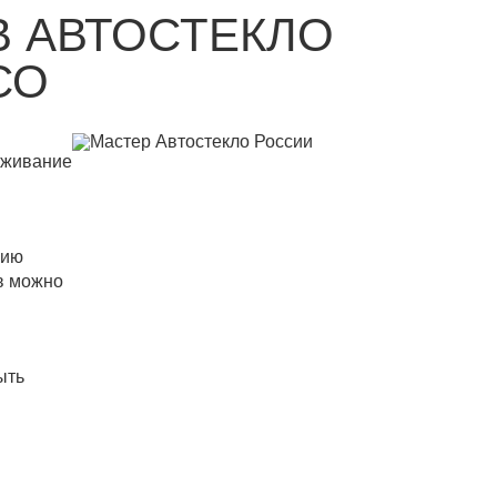
В АВТОСТЕКЛО
СО
уживание
нию
ев можно
ыть