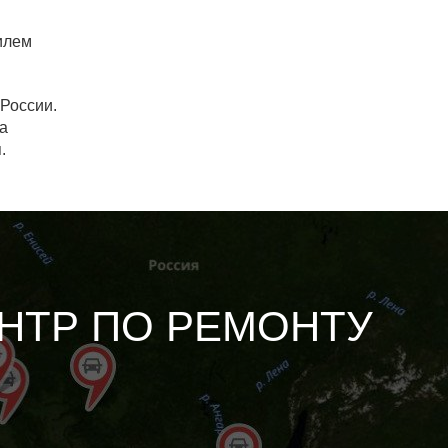
билем
России.
на
.
НТР ПО РЕМОНТУ