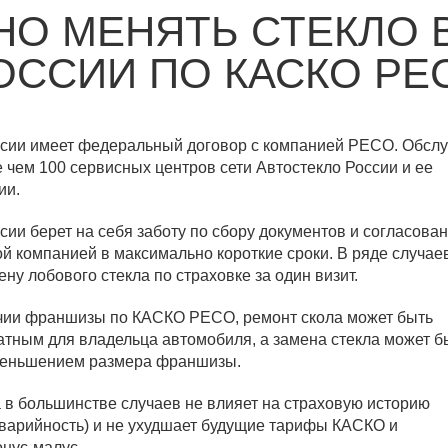
О МЕНЯТЬ СТЕКЛО 
ОССИИ ПО КАСКО РЕ
оссии имеет федеральный договор с компанией РЕСО. Обсл
 чем 100 сервисных центров сети Автостекло России и ее
ии.
ссии берет на себя заботу по сбору документов и согласова
ой компанией в максимально короткие сроки. В ряде случа
ну лобового стекла по страховке за один визит.
ичии франшизы по КАСКО РЕСО, ремонт скола может быть
тным для владельца автомобиля, а замена стекла может б
меньшением размера франшизы.
 в большинстве случаев не влияет на страховую историю
аварийность) и не ухудшает будущие тарифы КАСКО и
нус-малус.