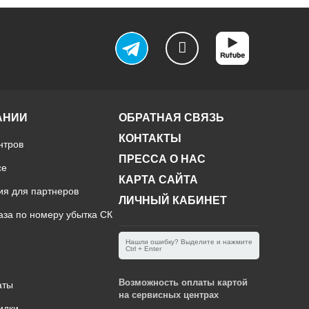
АНИИ
ОБРАТНАЯ СВЯЗЬ
КОНТАКТЫ
нтров
ПРЕССА О НАС
ce
КАРТА САЙТА
ия для партнеров
ЛИЧНЫЙ КАБИНЕТ
аза по номеру убытка СК
Нашли ошибку? Выделите и нажмите
Ctrl + Enter
Возможность оплаты картой
аты
на сервисных центрах
идки